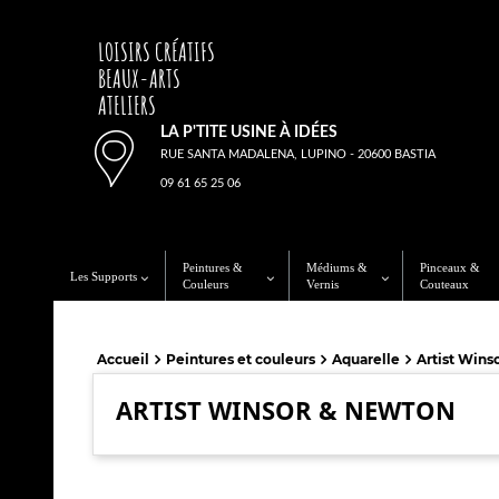
LOISIRS CRÉATIFS
BEAUX-ARTS
ATELIERS
LA P'TITE USINE À IDÉES
RUE SANTA MADALENA, LUPINO - 20600 BASTIA
09 61 65 25 06
Peintures &
Médiums &
Pinceaux &
Les Supports
Couleurs
Vernis
Couteaux
Accueil
Peintures et couleurs
Aquarelle
Artist Wins
ARTIST WINSOR & NEWTON