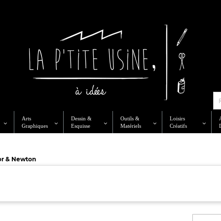
Arts
Dessin &
Outils &
Loisirs
Graphiques
Esquisse
Matériels
Créatifs
or & Newton