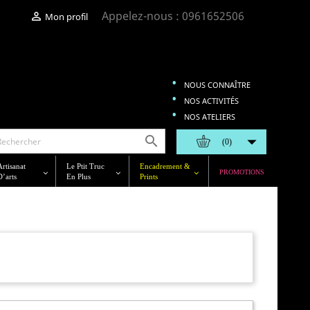
Appelez-nous :
0961652506

Mon profil
NOUS CONNAÎTRE
NOS ACTIVITÉS
NOS ATELIERS


(0)
Artisanat
Le Ptit Truc
Encadrement &
PROMOTIONS
D’arts
En Plus
Prints