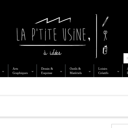
Arts
Dessin &
Outils &
Loisirs
Graphiques
Esquisse
Matériels
Créatifs