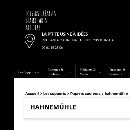
LOISIRS CRÉATIFS
BEAUX-ARTS
ATELIERS
LA P'TITE USINE À IDÉES
RUE SANTA MADALENA, LUPINO - 20600 BASTIA
09 61 65 25 06
Peintures &
Médiums &
Pinceaux &
Les Supports
Couleurs
Vernis
Couteaux
Accueil
Les supports
Papiers couleurs
hahnemühle
HAHNEMÜHLE