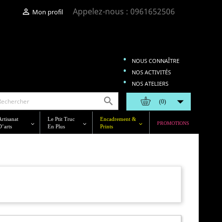
Appelez-nous :
0961652506

Mon profil
NOUS CONNAÎTRE
NOS ACTIVITÉS
NOS ATELIERS


(0)
Artisanat
Le Ptit Truc
Encadrement &
PROMOTIONS
D’arts
En Plus
Prints