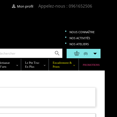
Appelez-nous :
0961652506

Mon profil
NOUS CONNAÎTRE
NOS ACTIVITÉS
NOS ATELIERS


(0)
Artisanat
Le Ptit Truc
Encadrement &
PROMOTIONS
D’arts
En Plus
Prints