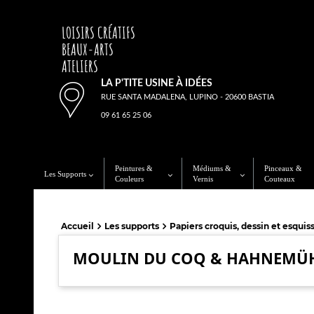
LOISIRS CRÉATIFS
BEAUX-ARTS
ATELIERS
LA P'TITE USINE À IDÉES
RUE SANTA MADALENA, LUPINO - 20600 BASTIA
09 61 65 25 06
Peintures &
Médiums &
Pinceaux &
Les Supports
Couleurs
Vernis
Couteaux
Accueil
Les supports
Papiers croquis, dessin et esquis
MOULIN DU COQ & HAHNEMÜ