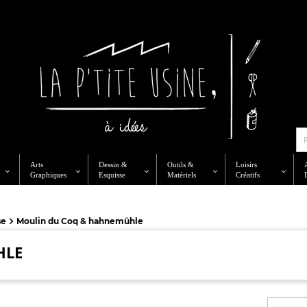
Arts
Dessin &
Outils &
Loisirs
Graphiques
Esquisse
Matériels
Créatifs
se
Moulin du Coq & hahnemühle
HLE