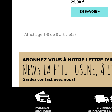
29,90 €
EN SAVOIR +
Affichage 1-8 de 8 article(s)
ABONNEZ-VOUS À NOTRE LETTRE D’
NEWS LA P'TIT USINE, À I
Gardez contact avec nous!
PAIEMENT
LIVRAIS
SÉCURISÉ
SUR TOUTE LA