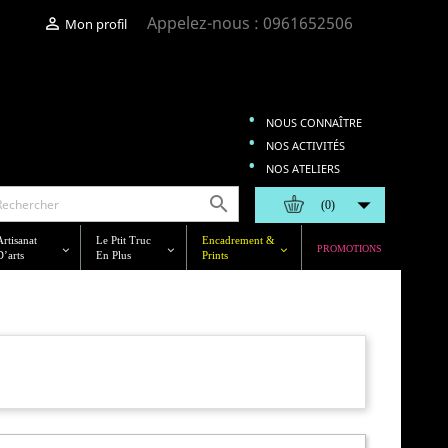
Appelez-nous :
0961652506

Mon profil
NOUS CONNAÎTRE
NOS ACTIVITÉS
NOS ATELIERS


(0)
Artisanat
Le Ptit Truc
Encadrement &
PROMOTIONS
D’arts
En Plus
Prints