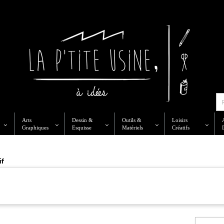
Arts
Dessin &
Outils &
Loisirs
Graphiques
Esquisse
Matériels
Créatifs
if