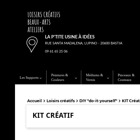
LOISIRS CRÉATIFS
BEAUX-ARTS
ATELIERS
LA P'TITE USINE À IDÉES
RUE SANTA MADALENA, LUPINO - 20600 BASTIA
09 61 65 25 06
Peintures &
Médiums &
Pinceaux &
Les Supports
Couleurs
Vernis
Couteaux
Accueil
Loisirs créatifs
DIY "do-it-yourself"
KIT Créat
KIT CRÉATIF