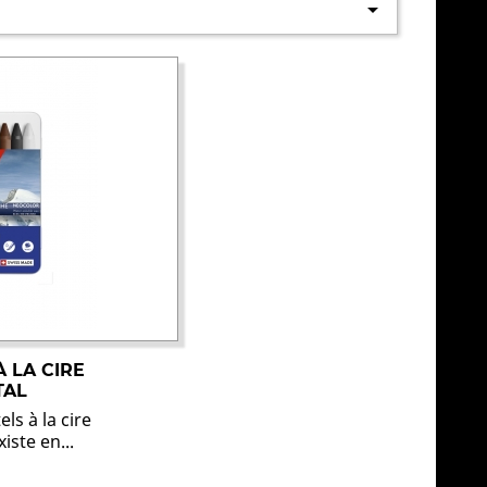

À LA CIRE
TAL
ls à la cire
iste en...