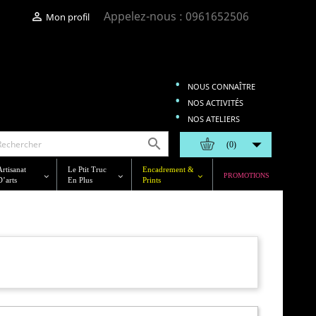
Appelez-nous :
0961652506

Mon profil
NOUS CONNAÎTRE
NOS ACTIVITÉS
NOS ATELIERS


(0)
Artisanat
Le Ptit Truc
Encadrement &
PROMOTIONS
D’arts
En Plus
Prints