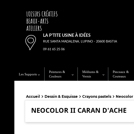
LOISIRS CRÉATIFS
BEAUX-ARTS
ATELIERS
LA P'TITE USINE À IDÉES
RUE SANTA MADALENA, LUPINO - 20600 BASTIA
09 61 65 25 06
Peintures &
Médiums &
Pinceaux &
Les Supports
Couleurs
Vernis
Couteaux
Accueil
Dessin & Esquisse
Crayons pastels
Neocolor 
NEOCOLOR II CARAN D'ACHE