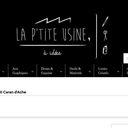
Arts
Dessin &
Outils &
Loisirs
Graphiques
Esquisse
Matériels
Créatifs
II Caran d'Ache