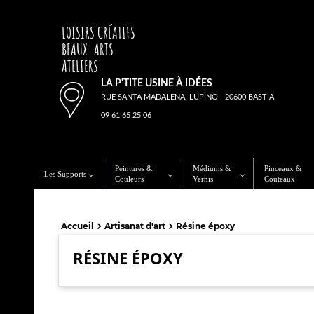
LOISIRS CRÉATIFS
BEAUX-ARTS
ATELIERS
LA P'TITE USINE À IDÉES
RUE SANTA MADALENA, LUPINO - 20600 BASTIA
09 61 65 25 06
Peintures &
Médiums &
Pinceaux &
Les Supports
Couleurs
Vernis
Couteaux
Accueil
Artisanat d'art
Résine époxy
RÉSINE ÉPOXY