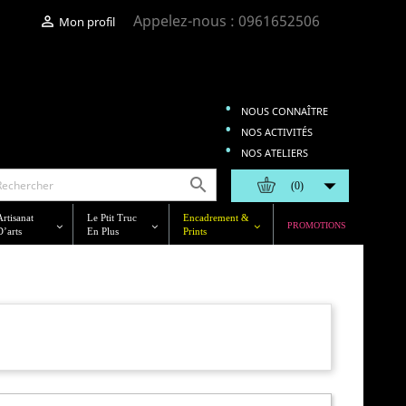
Appelez-nous :
0961652506

Mon profil
NOUS CONNAÎTRE
NOS ACTIVITÉS
NOS ATELIERS


(0)
Artisanat
Le Ptit Truc
Encadrement &
PROMOTIONS
D’arts
En Plus
Prints