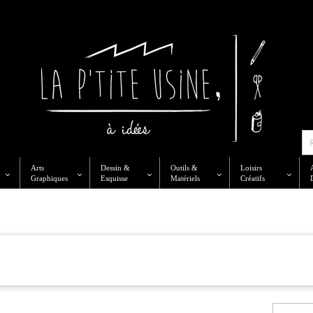
Arts
Dessin &
Outils &
Loisirs
Graphiques
Esquisse
Matériels
Créatifs