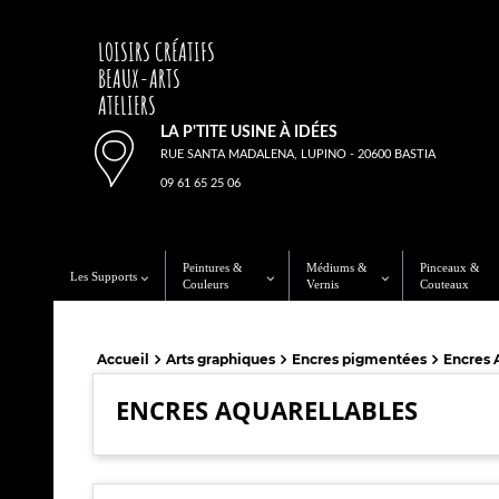
LOISIRS CRÉATIFS
BEAUX-ARTS
ATELIERS
LA P'TITE USINE À IDÉES
RUE SANTA MADALENA, LUPINO - 20600 BASTIA
09 61 65 25 06
Peintures &
Médiums &
Pinceaux &
Les Supports
Couleurs
Vernis
Couteaux
Accueil
Arts graphiques
Encres pigmentées
Encres 
ENCRES AQUARELLABLES