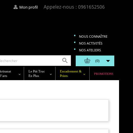
Appelez-nous :
0961652506

Mon profil
NOUS CONNAÎTRE
NOS ACTIVITÉS
NOS ATELIERS


(0)
Artisanat
Le Ptit Truc
Encadrement &
PROMOTIONS
D’arts
En Plus
Prints