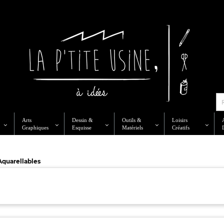
Arts
Dessin &
Outils &
Loisirs
Graphiques
Esquisse
Matériels
Créatifs
Aquarellables