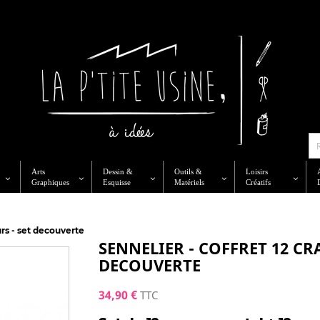
Arts
Dessin &
Outils &
Loisirs
Graphiques
Esquisse
Matériels
Créatifs
rs - set decouverte
SENNELIER - COFFRET 12 CR
DECOUVERTE
34,90 €
TTC