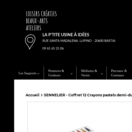
LOISIRS CRÉATIFS
BEAUX-ARTS
ATELIERS
LA P'TITE USINE À IDÉES
RUE SANTA MADALENA, LUPINO - 20600 BASTIA
09 61 65 25 06
Peintures &
Médiums &
Pinceaux &
Les Supports
Couleurs
Vernis
Couteaux
Accueil
SENNELIER - Coffret 12 Crayons pastels demi-du