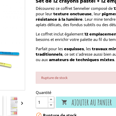
Set de 12 crayons pastel + 12 e
Découvrez ce coffret Sennelier composé de
1
pour leur
, leur
texture onctueuse
pigmen
. Leur mine tendre
résistance à la lumière
aplats délicats, des fondus subtils ou des déta
Le coffret inclut également
12 emplacemen
besoins et enrichir votre palette au fil du tem
Parfait pour les
, les
esquisses
travaux mi
, ce set s’adresse aussi bien 
traditionnels
ou aux
.
amateurs de techniques mixtes
Rupture de stock
Quantité
AJOUTER AU PANIER



Rupture de stock