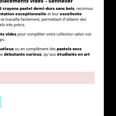
mplacements vides – Sennelier
, reconnus
2 crayons pastel demi-durs sans bois
et leur
tation exceptionnelle
excellente
 se travaille facilement, permettant d’obtenir des
ils très précis.
pour compléter votre collection selon vos
ts vides
ps.
ou en complément des
nutieux
pastels secs
aux
, qu’aux
débutants curieux
étudiants en art