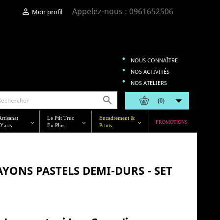
Appelez-nous :
0961652506

Mon profil
NOUS CONNAÎTRE
NOS ACTIVITÉS
NOS ATELIERS


(0)
Artisanat
Le Ptit Truc
Encadrement &
PROMOTIONS
D’arts
En Plus
Prints
AYONS PASTELS DEMI-DURS - SET