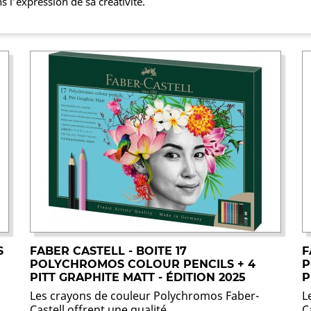
 l’expression de sa créativité.
S
FABER CASTELL - BOITE 17
F
POLYCHROMOS COLOUR PENCILS + 4
P
PITT GRAPHITE MATT - ÉDITION 2025
P
Les crayons de couleur Polychromos Faber-
L
Castell offrent une qualité...
C