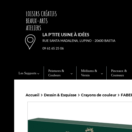
LOISIRS CRÉATIFS
BEAUX-ARTS
ATELIERS
LA P'TITE USINE À IDÉES
RUE SANTA MADALENA, LUPINO - 20600 BASTIA
09 61 65 25 06
Peintures &
Médiums &
Pinceaux &
Les Supports
Couleurs
Vernis
Couteaux
Accueil
Dessin & Esquisse
Crayons de couleur
FABER 