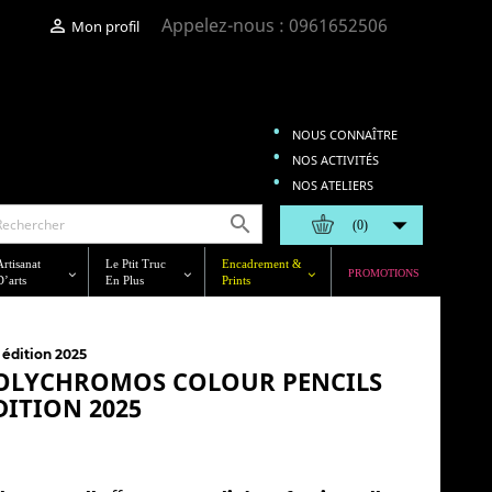
Appelez-nous :
0961652506

Mon profil
NOUS CONNAÎTRE
NOS ACTIVITÉS
NOS ATELIERS


(0)
Artisanat
Le Ptit Truc
Encadrement &
PROMOTIONS
D’arts
En Plus
Prints
 édition 2025
 POLYCHROMOS COLOUR PENCILS
DITION 2025