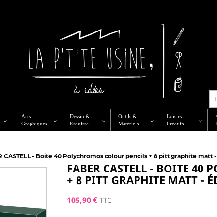
Arts
Dessin &
Outils &
Loisirs
Graphiques
Esquisse
Matériels
Créatifs
CASTELL - Boite 40 Polychromos colour pencils + 8 pitt graphite matt -
FABER CASTELL - BOITE 40
+ 8 PITT GRAPHITE MATT - É
105,90 €
TTC