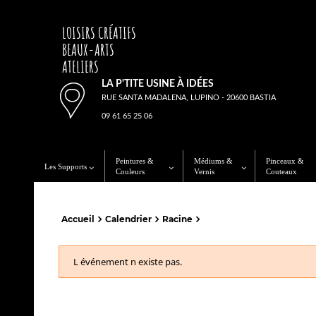
LOISIRS CRÉATIFS
BEAUX-ARTS
ATELIERS
LA P'TITE USINE À IDÉES
RUE SANTA MADALENA, LUPINO - 20600 BASTIA
09 61 65 25 06
Peintures &
Médiums &
Pinceaux &
Les Supports
Couleurs
Vernis
Couteaux
Accueil
Calendrier
Racine
L événement n existe pas.