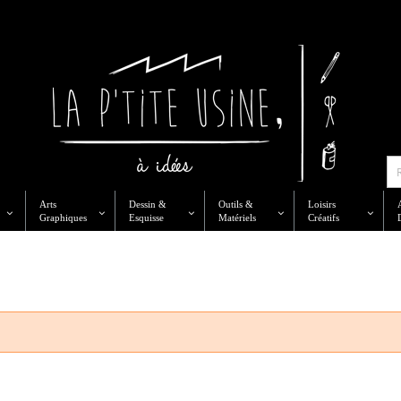
Arts
Dessin &
Outils &
Loisirs
Graphiques
Esquisse
Matériels
Créatifs