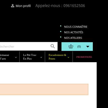
Appelez-nous :
0961652506

Mon profil
NOUS CONNAÎTRE
NOS ACTIVITÉS
NOS ATELIERS


(0)
Artisanat
Le Ptit Truc
Encadrement &
PROMOTIONS
D’arts
En Plus
Prints